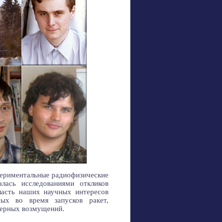
периментальные радиофизические
алась исследованиями откликов
ласть наших научных интересов
мых во время запусков ракет,
ферных возмущений.