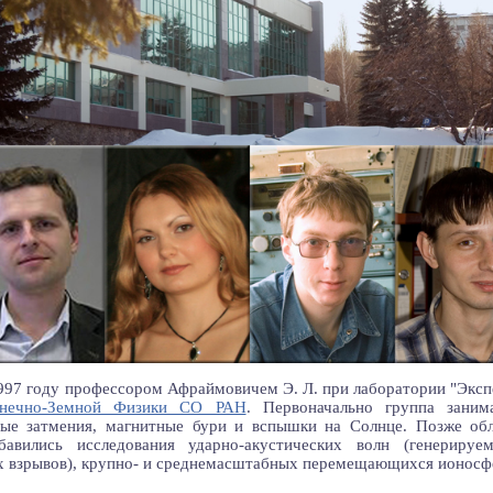
1997 году профессором Афраймовичем Э. Л. при лаборатории "Экс
лнечно-Земной Физики СО РАН
. Первоначально группа заним
ые затмения, магнитные бури и вспышки на Солнце. Позже об
бавились исследования ударно-акустических волн (генерируе
 взрывов), крупно- и среднемасштабных перемещающихся ионос