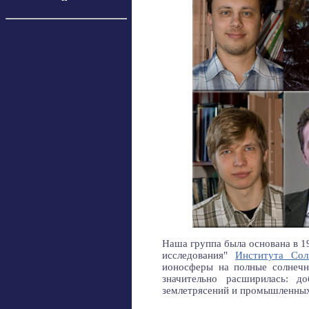
Наша группа была основана в 
исследования"
Института Со
ионосферы на полные солнечн
значительно расширилась: до
землетрясений и промышленных