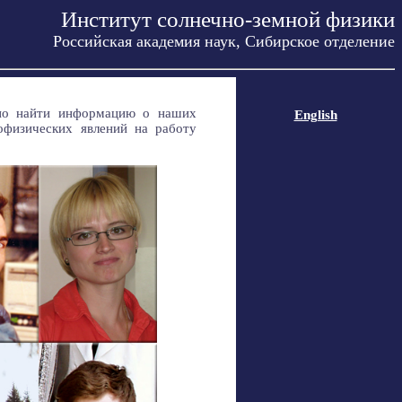
Институт солнечно-земной физики
Российская академия наук, Сибирское отделение
жно найти информацию о наших
English
офизических явлений на работу